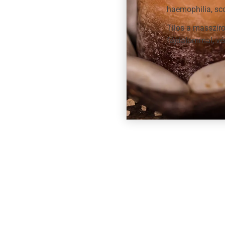
haemophilia, sco
Tilos a masszír
fájdalommal, vér