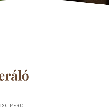
eráló
 120 PERC