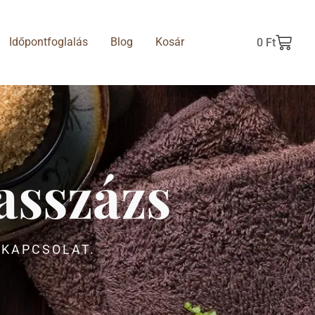
Időpontfoglalás
Blog
Kosár
0
Ft
asszázs
 KAPCSOLAT.