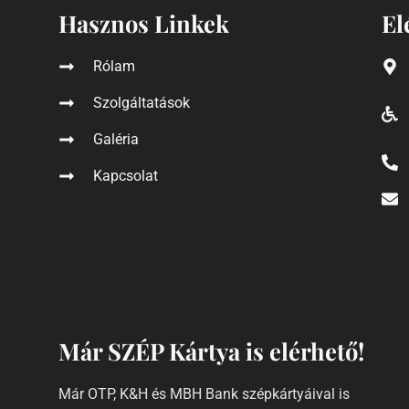
Hasznos Linkek
El
Rólam
Szolgáltatások
Galéria
Kapcsolat
Már SZÉP Kártya is elérhető!
Már OTP, K&H és MBH Bank szépkártyáival is