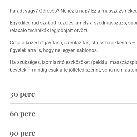
Fáradt vagy? Görcsös? Nehéz a nap? Ez a masszázs neked
Egyedileg rád szabott kezelés, amely a svédmasszázs, sp
relaxáló technikák legjobbjait ötvözi.
Célja a közérzet javítása, izomlazítás, stresszcsökkentés 
figyelek arra is, hogy ne legyen sablonos.
Ha szükséges, izomlazító eszközöket (például masszázspisz
bevetek – mindig csak a te jólléted szerint, soha nem auto
30 perc
60 perc​
90 perc​