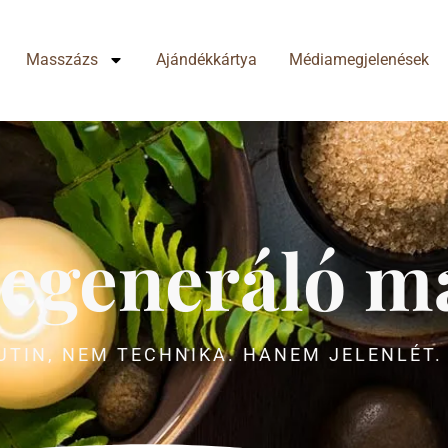
Masszázs
Ajándékkártya
Médiamegjelenések
 regeneráló m
TIN, NEM TECHNIKA. HANEM JELENLÉT.