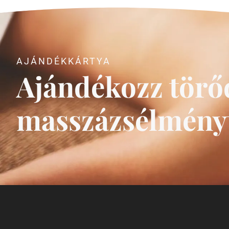
AJÁNDÉKKÁRTYA
Ajándékozz törőd
masszázsélmény