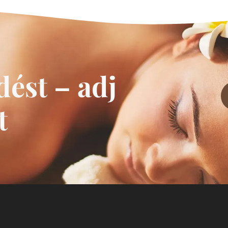
ést – adj
t