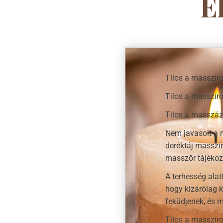
E
Tilos a masszíro
Tilos a masszír
Tilos a masszázs
Nem javasolt a m
deréktáj masszí
masszőr tájékozt
A terhesség alat
hogy kizárólag 
feküdjenek, és m
Tilos a masszír