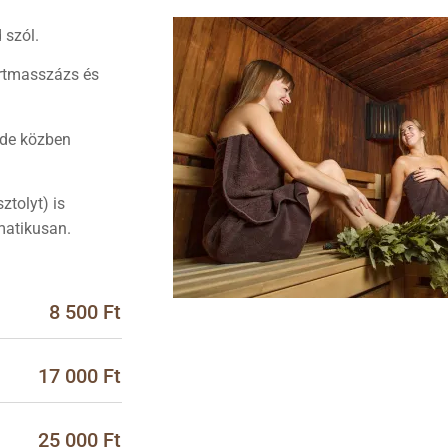
 szól.
ortmasszázs és
– de közben
tolyt) is
matikusan.
8 500 Ft
17 000 Ft
25 000 Ft