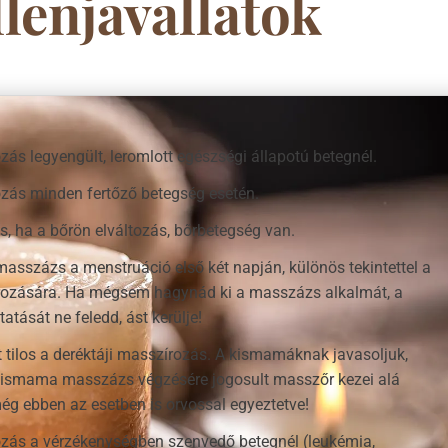
llenjavallatok
zás legyengült, leromlott egészségi állapotú betegnél.
ozás minden fertőző betegség esetén.
, ha a bőrön elváltozás, bőrbetegség van.
asszázs a menstruáció első két napján, különös tekintettel a
rozására. Ha mégsem hagynád ki a masszázs alkalmát, a
atását ne feledd, ást kerülje!
t tilos a deréktáji masszírozás. A kismamáknak javasoljuk,
kismama masszázs végzésére jogosult masszőr kezei alá
ég ebben az esetben is orvossal egyeztetve!
ozás a vérzékenységben szenvedő betegnél (leukémia,