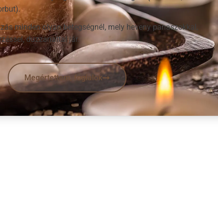
rbut).
ozás minden olyan betegségnél, mely heveny panaszokkal,
zéssel, duzzanattal jár.
Megértettem, foglalok