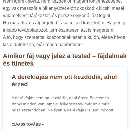
Nem ígérek sokat, nem kezdek önmagam tömjénezésébe,
egy vak masszőr a billentyűzet előtt okoskodik kicsit, mesél
valamelyest, tájékoztat, és persze olykor állást foglal.
Ha maradsz és átpörgeted írásaim, azt köszönöm. Ha pedig
inkább továbblapozol, természetesen azt is megértem.
A fő, hogy szeretettel köszöntelek ezen a külön, életre hívott
kis oldalrészen, már-már a naplómban!
Amikor fáj vagy jelez a tested – fájdalmak
és tünetek
A derékfájás nem ott kezdődik, ahol
érzed
A derékfájás nem ott kezdődik, ahol érzed Bevezetés
Annyi minden van, amivel felkerestetek már az elmúlt
húsz esztendőben. No ilyen a derékfájás is, ami mögött
OLVASS TOVÁBB »