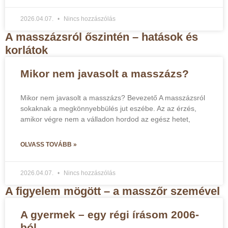
2026.04.07.
Nincs hozzászólás
A masszázsról őszintén – hatások és
korlátok
Mikor nem javasolt a masszázs?
Mikor nem javasolt a masszázs? Bevezető A masszázsról
sokaknak a megkönnyebbülés jut eszébe. Az az érzés,
amikor végre nem a válladon hordod az egész hetet,
OLVASS TOVÁBB »
2026.04.07.
Nincs hozzászólás
A figyelem mögött – a masszőr szemével
A gyermek – egy régi írásom 2006-
ból