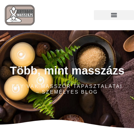
Több, mint masszázs
EGY VAK MASSZŐR TAPASZTALATAI
– SZEMÉLYES BLOG