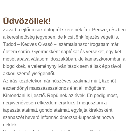
Üdvözöllek!
Zavarba ejtően sok dologról szeretnék írni. Persze, részben
a kereshetőség jegyében, de kicsit önkifejezés végett is.
Tudod – Kedves Olvasó –, számtalanszor írogattam már
életem során. Gyermekként naplókat és verseket, egy-két
mesét apává válásom időszakában, de kamaszkoromban a
blogcikkek, a véleménynyilvánítások sem álltak épp távol
akkori személyiségemtől.
Az írás kezdetekor már húszéves szakmai múlt, tizenöt
esztendőnyi masszázsszalonos élet áll mögöttem.
Kimondani is ijesztő. Repülnek az évek. Én pedig most,
negyvenévesen elkezdem egy kicsit megosztani a
tapasztalataimat, gondolataimat, egyfajta kirakósként
szanaszét heverő információmorzsa-kupacokat hozva
nektek.